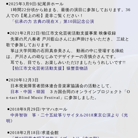
◾️2025年3月9日/紀尾井ホール
1時間22分頃から始まる、最後の演目に参加しております。36
人での【尾上の松】是非ご覧ください！
「伝承の力 古典の現在Ⅹ」第10回記念公演
◾️2021年2月22日/狛江市文化芸術活動支援事業 映像収録
先輩の尺八奏者 戸川藍山さんにお声掛けをいただき、 三絃と
歌で参加しております。
箏は大学同期の石田真奈美さん、 動画の中に登場する挿絵
は、戸川さんの幼なじみでデザイナーの舌慎介さんです。
耳でも、目でも、お楽しみいただけましたらうれしいです!!
【狛江市文化芸術活動支援】猿蟹昔物語
◾️2020年12月3日
日本視覚障害者団体連合音楽家協議会の活動として、
日本
・
中国
・
韓国
３カ国合同のオンラインプロジェクト「O
n-tact Blind Music Festival」に参加しました。
◾️2018年9月29日/ヤマハホール
中井智弥 箏・二十五絃箏リサイタル2018東京公演より《光
明》
◾️2018年2月18日/求道会館