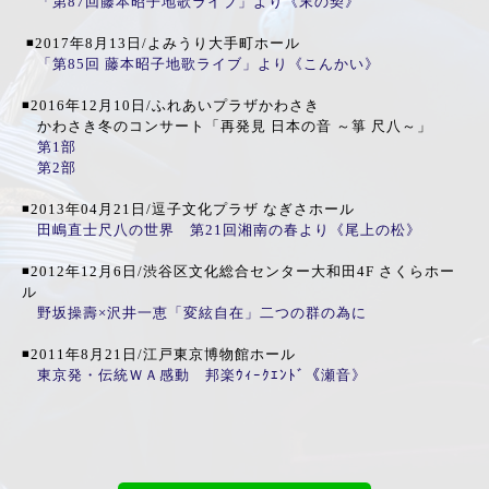
「第87回藤本昭子地歌ライブ」より《末の契》
◾️2017年8月13日/よみうり大手町ホール
「第85回 藤本昭子地歌ライブ」より《こんかい》
◾️2016年12月10日/ふれあいプラザかわさき
かわさき冬のコンサート「再発見 日本の音 ～箏 尺八～」
第1部
第2部
◾️2013年04月21日/逗子文化プラザ なぎさホール
田嶋直士尺八の世界 第21回湘南の春より《尾上の松》
◾️2012年12月6日/渋谷区文化総合センター大和田4F さくらホー
ル
野坂操壽×沢井一恵「変絃自在」二つの群の為に
◾️2011年8月21日/江戸東京博物館ホール
東京発・伝統ＷＡ感動 邦楽ｳｨｰｸｴﾝﾄﾞ《瀬音》