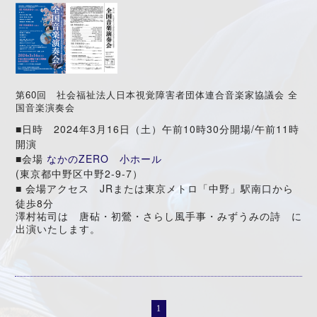
60
第
回 社会福祉法人日本視覚障害者団体連合音楽家協議会
全
国音楽演奏会
2024
3
16
10
30
/
11
■
日時
年
月
日（土）午前
時
分開場
午前
時
開演
ZERO
■
会場
なかの
小ホール
(
2-9-7
東京都中野区中野
）
JR
■
会場アクセス
または東京メトロ「中野」駅南口から
8
徒歩
分
澤村祐司は 唐砧・初鶯・さらし風手事・みずうみの詩 に
出演いたします。
1