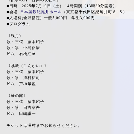
■日時 2025年7月19日（土） 14時開演（13時30分開場）
■会場
日本製鉄紀尾井ホール
（
東京都千代田区紀尾井町６−５
）
■入場料(全席指定) 一般5,000円 学生3,000円
■プログラム
《残月》
歌・三弦 藤本昭子
歌・箏 中島裕康
尺八 石橋紅童
《吼噦（こんかい）》
歌・三弦 藤本昭子
歌・箏 澤村祐司
尺八 芦垣皋盟
《笹の露》
歌・三弦 藤本昭子
歌・箏 日吉章吾
尺八 田嶋謙一
チケットは澤村までお知らせください。