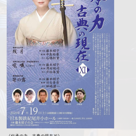
《伝承の力 古典の現在Ⅺ》