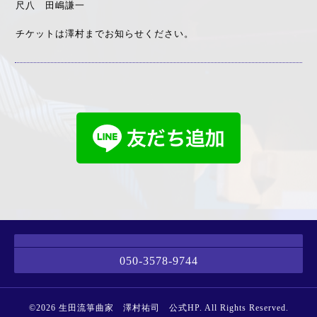
尺八 田嶋謙一
チケットは澤村までお知らせください。
050-3578-9744
©2026
生田流箏曲家 澤村祐司 公式HP
. All Rights Reserved.