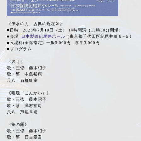
《伝承の力 古典の現在Ⅺ》
■日時 2025年7月19日（土） 14時開演（13時30分開場）
■会場
日本製鉄紀尾井ホール
（
東京都千代田区紀尾井町６−５
）
■入場料(全席指定) 一般5,000円 学生3,000円
■プログラム
《残月》
歌・三弦 藤本昭子
歌・箏 中島裕康
尺八 石橋紅童
《吼噦（こんかい）》
歌・三弦 藤本昭子
歌・箏 澤村祐司
尺八 芦垣皋盟
《笹の露》
歌・三弦 藤本昭子
歌・箏 日吉章吾