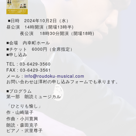
2024
10
2
■
日時
年
月
日（水）
14
13
)
昼公演
時開演（開場
時半
18
30
18
)
夜公演
時
分開演（開場
時
■
会場 内幸町ホール
6000
■
チケット
円（全席指定）
■
申し込み
TEL : 03-6429-3560
FAX : 03-6429-3561
info@roudoku-musical.com
メール：
お問い合わせは澤村の申し込みフォームでも承ります。
■
プログラム
第一部 朗読ミュージカル
「ひとりも愉し」
作・山崎陽子
作曲・小川寛興
朗読・森田克子
ピアノ・沢里尊子