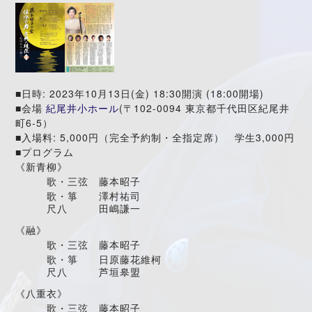
: 2023
10
13
(
) 18:30
(18:00
)
■
日時
年
月
日
金
開演
開場
(
102-0094
■
会場
紀尾井小ホール
〒
東京都千代田区紀尾井
6-5
町
）
: 5,000
3,000
■
入場料
円（完全予約制・全指定席） 学生
円
■
プログラム
《新青柳》
歌・三弦 藤本昭子
歌・箏 澤村祐司
尺八 田嶋謙一
《融》
歌・三弦 藤本昭子
歌・箏 日原藤花維柯
尺八 芦垣皋盟
《八重衣》
歌・三弦 藤本昭子