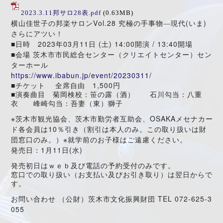
2023.3.11邦サロ28表.pdf
(0.63MB)
Vol.28
―
(
)
横山佳世子の邦楽サロン
究極の手事物
現代
いま
さらにアツい！
2023
03
11
(
) 14:00
/ 13:40
■
日時
年
月
日
土
開演
開場
■
会場
茨木市市民総合センター（クリエイトセンター）セン
ターホール
https://www.ibabun.jp/event/20230311/
1,500
■
チケット
全席自由
円
■
演奏曲目 菊岡検校：笹の露（酒） 石川勾当：八重
衣 峰崎勾当：吾妻（東）獅子
※
OSAKA
茨木市観光協会、茨木市勤労者互助会、
メセナカー
10
ド各会員は
％引き（割引は本人のみ。この取り扱いは財
※
団窓口のみ。）
就学前のお子様はご遠慮ください。
1
11
(
)
発売日：
月
日
水
発売初日はｗｅｂ及び電話の予約受付のみです。
窓口での取り扱い（お支払い及びお引き取り）は翌日からで
す。
TEL 072-625-3
お問い合わせ
（公財）茨木市文化振興財団
055